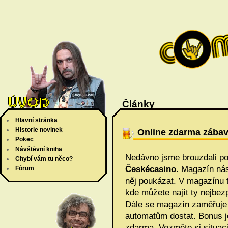
Články
Hlavní stránka
Historie novinek
Online zdarma zába
Pokec
Návštěvní kniha
Nedávno jsme brouzdali po 
Chybí vám tu něco?
Českécasino
. Magazín nás
Fórum
něj poukázat. V magazínu t
kde můžete najít ty nejbez
Dále se magazín zaměřuje 
automatům dostat. Bonus je
zdarma. Vezměte si situaci