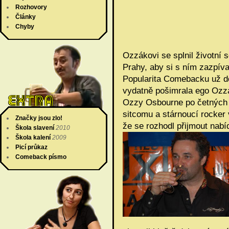
Rozhovory
Články
Chyby
Ozzákovi se splnil životní 
Prahy, aby si s ním zazpíva
Popularita Comebacku už do
vydatně pošimrala ego Ozz
Ozzy Osbourne po četných 
sitcomu a stárnoucí rocker 
Značky jsou zlo!
že se rozhodl přijmout nabí
Škola slavení
2010
Škola kalení
2009
Picí průkaz
Comeback písmo