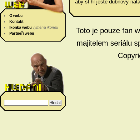
aby stihl ještě dubnový nat
O webu
Kontakt
Ikonka webu
výměna ikonek
Toto je pouze fan 
Partneři webu
majitelem seriálu s
Copyri