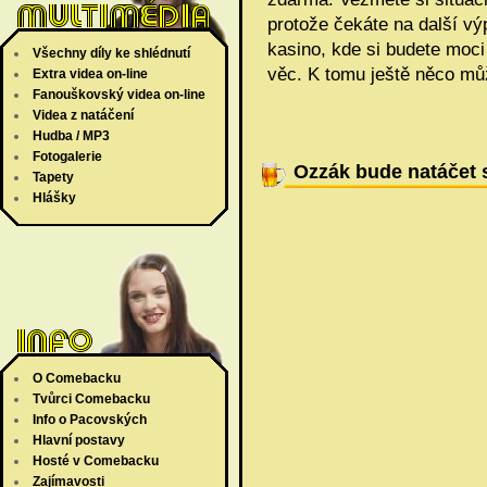
protože čekáte na další vý
kasino, kde si budete moci
Všechny díly ke shlédnutí
věc. K tomu ještě něco mů
Extra videa on-line
Fanouškovský videa on-line
Videa z natáčení
Hudba / MP3
Fotogalerie
Ozzák bude natáčet
Tapety
Hlášky
O Comebacku
Tvůrci Comebacku
Info o Pacovských
Hlavní postavy
Hosté v Comebacku
Zajímavosti