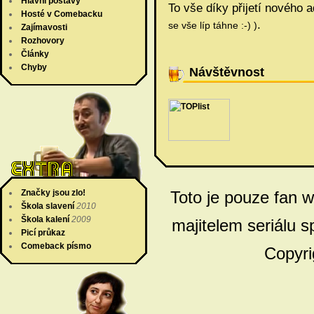
Hlavní postavy
To vše díky přijetí nového
Hosté v Comebacku
.
se vše líp táhne :-) )
Zajímavosti
Rozhovory
Články
Chyby
Návštěvnost
Značky jsou zlo!
Toto je pouze fan 
Škola slavení
2010
Škola kalení
2009
majitelem seriálu s
Picí průkaz
Comeback písmo
Copyri