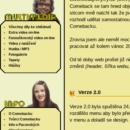
Comeback se tam hned objev
sitcom mně natchl tak že j
rozhodl udělat samostatnou
Comebacku.
Všechny díly ke shlédnutí
Extra videa on-line
Fanouškovský videa on-line
Zrovna jsem ale neměl moc
Videa z natáčení
pracovat až kolem vánoc 20
Hudba / MP3
Fotogalerie
Od té doby web prošel již 
Tapety
Hlášky
změnil
(header, šířka webu, 
Verze 2.0
Verze 2.0 byla spuštěna 24
rozdělilo menu aby bylo pře
O Comebacku
Tvůrci Comebacku
v menu a doladil se design.
Info o Pacovských