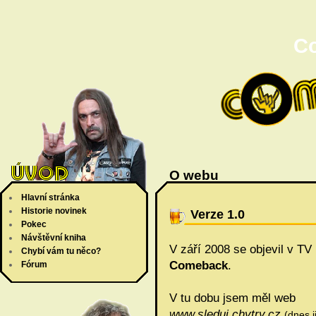
C
O webu
Hlavní stránka
Historie novinek
Verze 1.0
Pokec
Návštěvní kniha
V září 2008 se objevil v TV
Chybí vám tu něco?
Comeback
.
Fórum
V tu dobu jsem měl web
www.sleduj.chytry.cz
(dnes j