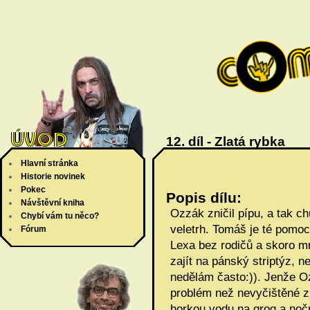
12. díl - Zlatá rybka
Hlavní stránka
Historie novinek
Pokec
Popis dílu:
Návštěvní kniha
Ozzák zničil pípu, a tak c
Chybí vám tu něco?
veletrh. Tomáš je té pomoci
Fórum
Lexa bez rodičů a skoro mrt
zajít na pánský striptýz, n
nedělám často:)). Jenže Ozz
problém než nevyčištěné zu
horkou vodu na grog a no