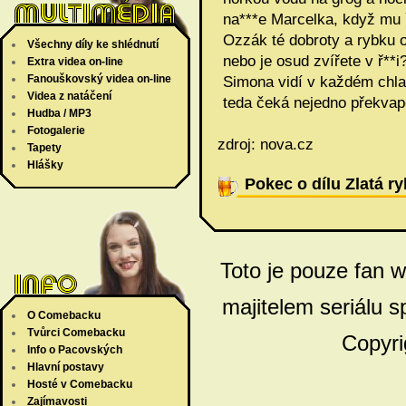
na***e Marcelka, když mu ř
Ozzák té dobroty a rybku o
Všechny díly ke shlédnutí
nebo je osud zvířete v ř**i
Extra videa on-line
Fanouškovský videa on-line
Simona vidí v každém chl
Videa z natáčení
teda čeká nejedno překvap
Hudba / MP3
Fotogalerie
zdroj: nova.cz
Tapety
Hlášky
Pokec o dílu Zlatá r
Toto je pouze fan 
majitelem seriálu s
O Comebacku
Tvůrci Comebacku
Copyri
Info o Pacovských
Hlavní postavy
Hosté v Comebacku
Zajímavosti