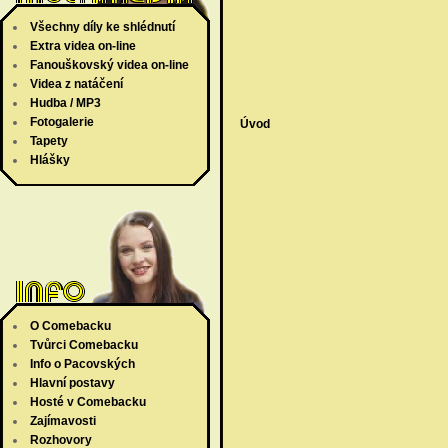
Všechny díly ke shlédnutí
Extra videa on-line
Fanouškovský videa on-line
Videa z natáčení
Hudba / MP3
Fotogalerie
Úvod
Tapety
Hlášky
O Comebacku
Tvůrci Comebacku
Info o Pacovských
Hlavní postavy
Hosté v Comebacku
Zajímavosti
Rozhovory