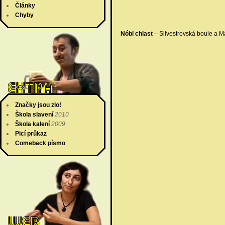
Články
Chyby
Nóbl chlast
– Silvestrovská boule a Ma
Značky jsou zlo!
Škola slavení
2010
Škola kalení
2009
Picí průkaz
Comeback písmo