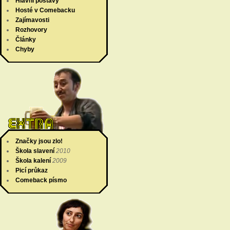
Hlavní postavy
Hosté v Comebacku
Zajímavosti
Rozhovory
Články
Chyby
Značky jsou zlo!
Škola slavení
2010
Škola kalení
2009
Picí průkaz
Comeback písmo