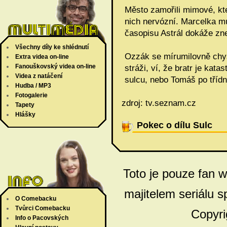
Město zamořili mimové, kteř
nich nervózní. Marcelka mu
časopisu Astrál dokáže zn
Všechny díly ke shlédnutí
Ozzák se mírumilovně chys
Extra videa on-line
Fanouškovský videa on-line
stráži, ví, že bratr je kat
Videa z natáčení
sulcu, nebo Tomáš po tříd
Hudba / MP3
Fotogalerie
zdroj: tv.seznam.cz
Tapety
Hlášky
Pokec o dílu Sulc
Toto je pouze fan 
majitelem seriálu s
O Comebacku
Tvůrci Comebacku
Copyri
Info o Pacovských