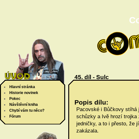
C
45. díl - Sulc
Hlavní stránka
Historie novinek
Pokec
Popis dílu:
Návštěvní kniha
Pacovské i Bůčkovy stíhá j
Chybí vám tu něco?
schůzky a Ivě hrozí trojka
Fórum
jedničky, a to i přesto, že
zakázala.