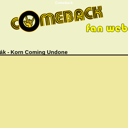
Comeback
ák - Korn Coming Undone