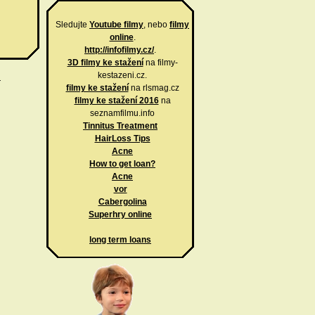
Sledujte
Youtube filmy
, nebo
filmy
online
.
http://infofilmy.cz/
.
3D filmy ke stažení
na filmy-
kestazeni.cz.
.
filmy ke stažení
na rlsmag.cz
filmy ke stažení 2016
na
seznamfilmu.info
Tinnitus Treatment
HairLoss Tips
Acne
How to get loan?
Acne
vor
Cabergolina
Superhry online
long term loans