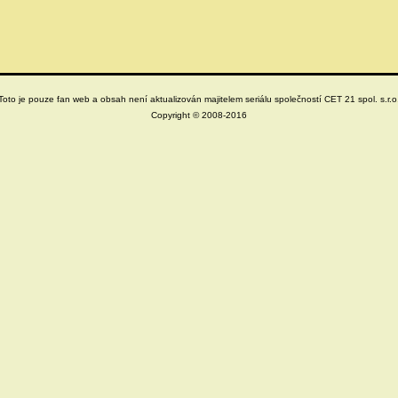
Toto je pouze fan web a obsah není aktualizován majitelem seriálu společností CET 21 spol. s.r.o
Copyright © 2008-2016