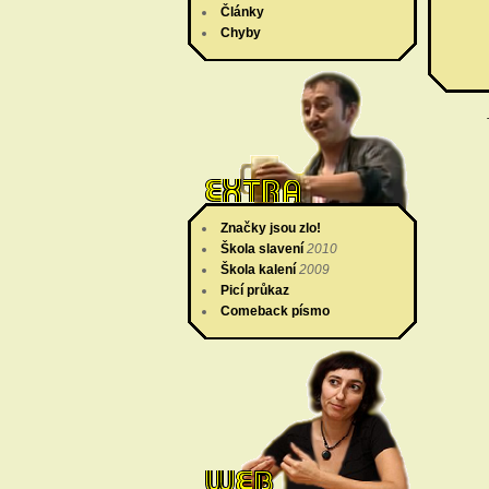
Články
Chyby
Značky jsou zlo!
Škola slavení
2010
Škola kalení
2009
Picí průkaz
Comeback písmo