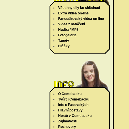
Všechny díly ke shlédnutí
Extra videa on-line
Fanouškovský videa on-line
Videa z natáčení
Hudba / MP3
Fotogalerie
Tapety
Hlášky
O Comebacku
Tvůrci Comebacku
Info o Pacovských
Hlavní postavy
Hosté v Comebacku
Zajímavosti
Rozhovory