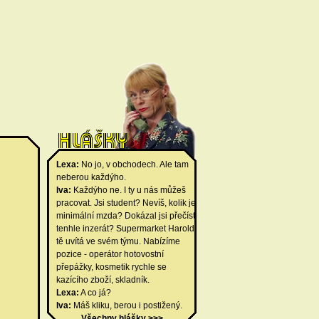
Lexa:
No jo, v obchodech. Ale tam
neberou každýho.
Iva:
Každýho ne. I ty u nás můžeš
pracovat. Jsi student? Nevíš, kolik je
minimální mzda? Dokázal jsi přečíst
tenhle inzerát? Supermarket Harold
tě uvítá ve svém týmu. Nabízíme
pozice - operátor hotovostní
přepážky, kosmetik rychle se
kazícího zboží, skladník.
Lexa:
A co já?
Iva:
Máš kliku, berou i postižený.
Všechny hlášky >>>