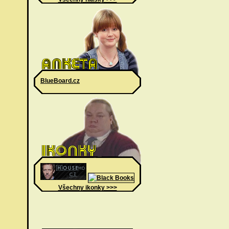
BlueBoard.cz
Všechny ikonky >>>