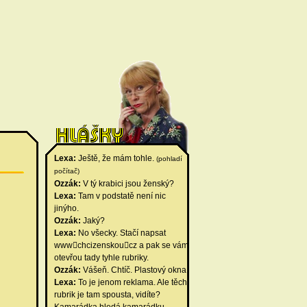
Lexa:
Ještě, že mám tohle.
(pohladí
počítač)
Ozzák:
V tý krabici jsou ženský?
Lexa:
Tam v podstatě není nic
jinýho.
Ozzák:
Jaký?
Lexa:
No všecky. Stačí napsat
wwwchcizenskoucz a pak se vám
otevřou tady tyhle rubriky.
Ozzák:
Vášeň. Chtíč. Plastový okna.
Lexa:
To je jenom reklama. Ale těch
rubrik je tam spousta, vidíte?