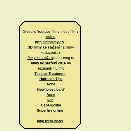
Sledujte
Youtube filmy
, nebo
filmy
online
.
http://infofilmy.cz/
.
3D filmy ke stažení
na filmy-
kestazeni.cz.
filmy ke stažení
na rlsmag.cz
filmy ke stažení 2016
na
seznamfilmu.info
Tinnitus Treatment
HairLoss Tips
Acne
How to get loan?
Acne
vor
Cabergolina
Superhry online
long term loans