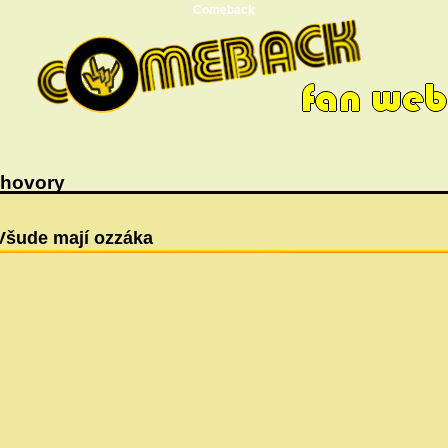
Comeback
hovory
Všude mají ozzáka