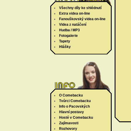
Všechny díly ke shlédnutí
Extra videa on-line
Fanouškovský videa on-line
Videa z natáčení
Hudba / MP3
Fotogalerie
Tapety
Hlášky
O Comebacku
Tvůrci Comebacku
Info o Pacovských
Hlavní postavy
Hosté v Comebacku
Zajímavosti
Rozhovory