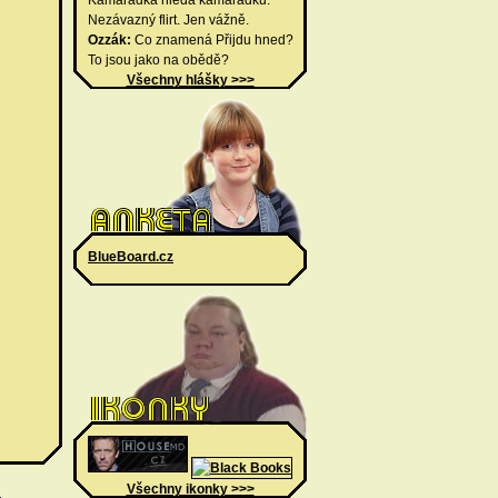
Kamarádka hledá kamarádku.
Nezávazný flirt. Jen vážně.
Ozzák:
Co znamená Přijdu hned?
To jsou jako na obědě?
Všechny hlášky >>>
BlueBoard.cz
Všechny ikonky >>>
.