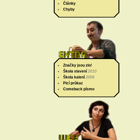
Články
Chyby
Značky jsou zlo!
Škola slavení
2010
Škola kalení
2009
Picí průkaz
Comeback písmo