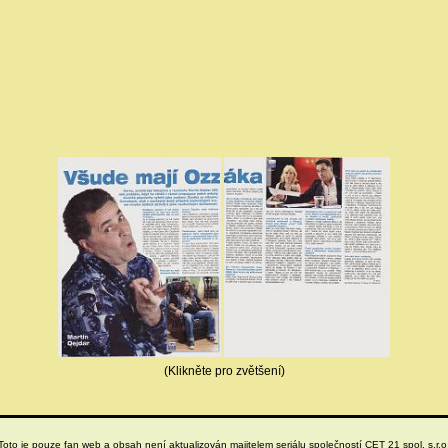
(Klikněte pro zvětšení)
Toto je pouze fan web a obsah není aktualizován majitelem seriálu společností CET 21 spol. s.r.o