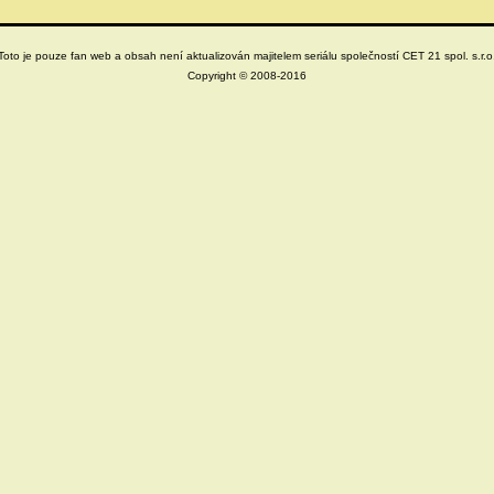
Toto je pouze fan web a obsah není aktualizován majitelem seriálu společností CET 21 spol. s.r.o
Copyright © 2008-2016