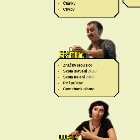
Články
Chyby
Značky jsou zlo!
Škola slavení
2010
Škola kalení
2009
Picí průkaz
Comeback písmo