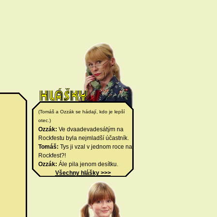
(Tomáš a Ozzák se hádají, kdo je lepší
otec.)
Ozzák:
Ve dvaadevadesátým na
Rockfestu byla nejmladší účastník.
Tomáš:
Tys ji vzal v jednom roce na
Rockfest?!
Ozzák:
Ále pila jenom desítku.
Všechny hlášky >>>