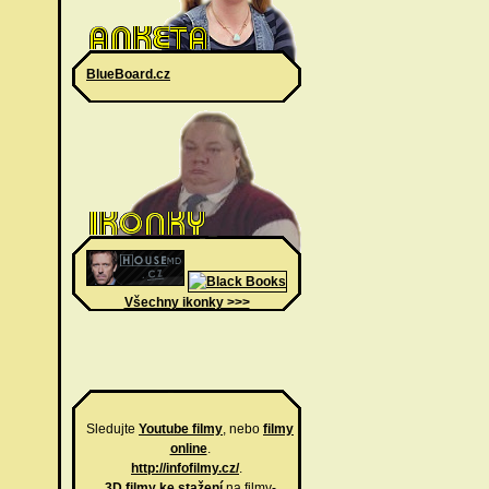
BlueBoard.cz
Všechny ikonky >>>
Sledujte
Youtube filmy
, nebo
filmy
online
.
http://infofilmy.cz/
.
3D filmy ke stažení
na filmy-