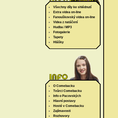
Všechny díly ke shlédnutí
Extra videa on-line
Fanouškovský videa on-line
Videa z natáčení
Hudba / MP3
Fotogalerie
Tapety
Hlášky
O Comebacku
Tvůrci Comebacku
Info o Pacovských
Hlavní postavy
Hosté v Comebacku
Zajímavosti
Rozhovory