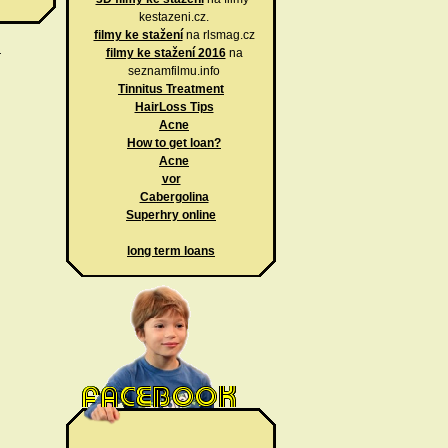
kestazeni.cz.
filmy ke stažení
na rlsmag.cz
.
filmy ke stažení 2016
na
seznamfilmu.info
Tinnitus Treatment
HairLoss Tips
Acne
How to get loan?
Acne
vor
Cabergolina
Superhry online
long term loans