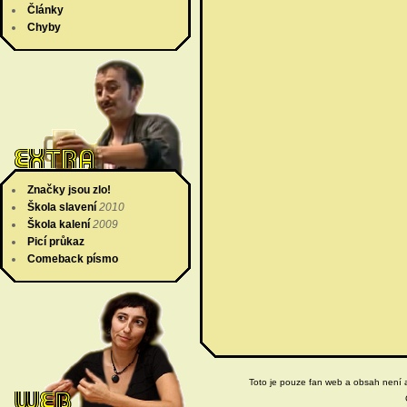
Články
Chyby
Značky jsou zlo!
Škola slavení
2010
Škola kalení
2009
Picí průkaz
Comeback písmo
Toto je pouze fan web a obsah není ak