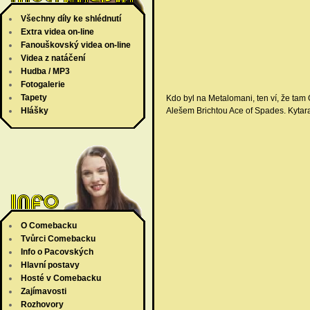
Všechny díly ke shlédnutí
Extra videa on-line
Fanouškovský videa on-line
Videa z natáčení
Hudba / MP3
Fotogalerie
Tapety
Kdo byl na Metalomani, ten ví, že tam
Hlášky
Alešem Brichtou Ace of Spades. Kytara
O Comebacku
Tvůrci Comebacku
Info o Pacovských
Hlavní postavy
Hosté v Comebacku
Zajímavosti
Rozhovory